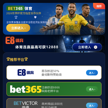
******
365英国上市(集团)有限公司-Official website
政策文件
上页
1
下页
共0条